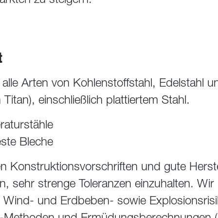
t
 alle Arten von Kohlenstoffstahl, Edelstahl 
tan), einschließlich plattiertem Stahl.
aturstähle
este Bleche
n Konstruktionsvorschriften und gute Herste
, sehr strenge Toleranzen einzuhalten. Wir 
 Wind- und Erdbeben- sowie Explosionsris
te-Methoden und Ermüdungsberechnungen (Z