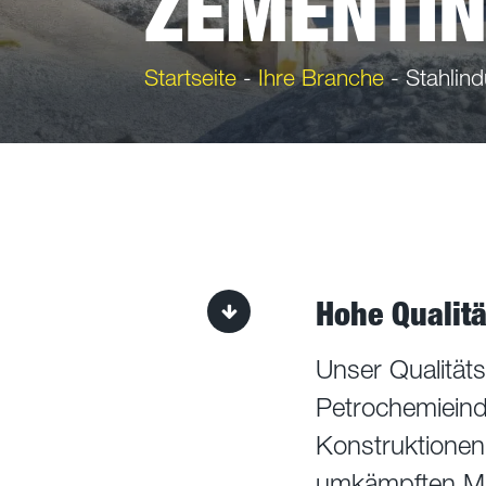
ZEMENTIN
Startseite
-
Ihre Branche
-
Stahlind
Hohe Qualitä
Unser Qualität
Petrochemieind
Konstruktionen,
umkämpften Mär