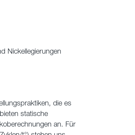
und Nickellegierungen
llungspraktiken, die es
bieten statische
ikoberechnungen an. Für
yklen/t°) stehen uns