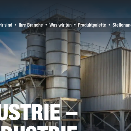
ir sind
Ihre Branche
Was wir tun
Produktpalette
Stellena
▾
▾
▾
▾
USTRIE –