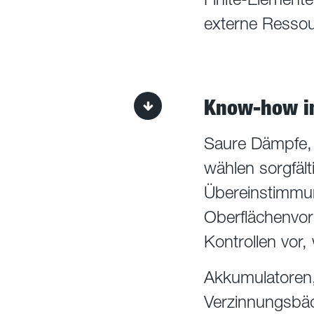
externe Ressou
Know-how im
Saure Dämpfe, 
wählen sorgfäl
Übereinstimmun
Oberflächenvor
Kontrollen vo
Akkumulatoren,
Verzinnungsbäde